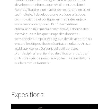
développeur informatique résidant et travaillant à
Rennes. Titulaire d’un master de recherche en art et
technologie, il développe une pratique artistique
techno-critique et politique, en miroir des enjeux
sociétaux contemporain. Par l’intermédiaire
d’installation multimédia et immersive, il aborde des
thématiques telles que l’usage des données
personnelles, l’impact écologique des datacenters ou
encore les dispositifs de sécurisation urbains. Artiste
établi aux Ateliers Du Vent, collectif d’artistes
pluridisciplinaire et tier-lieu de diffusion artistique, il
collabore avec de nombreux collectifs et institutions
sur le territoire Rennais.
Expositions