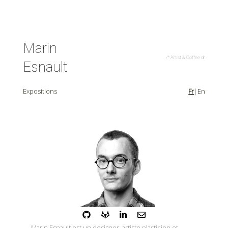
Marin
/* Artist & Coffee driv
Esnault
Expositions
Fr
En
Marin Esnault est un designer, artiste plasticien et