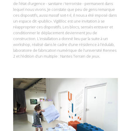
de l’état d’urgence - sanitaire / terroriste - permanent dans
lequel nous vivons. Je constate que peu de gens remarque
ces dispositifs, aussi massif soit-t-il, il nous a été imposé dans
un espace dit «public». VigiBloc est une invitation à se
réapproprier ces dispositifs. Les blocs, sensés entraver et
conditionner le déplacement deviennent jeu de
construction. L’installation a donné lieu par la suite à un
workshop, réalisé dans le cadre d’une résidence à l’édulab,
laboratoire de fabrication numérique de l’université Rennes
2 et l’édition d’un multiple : Nantes Terrain de jeux.